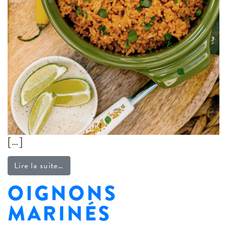
[…]
from Riz mexicain
Lire la suite…
OIGNONS
MARINÉS