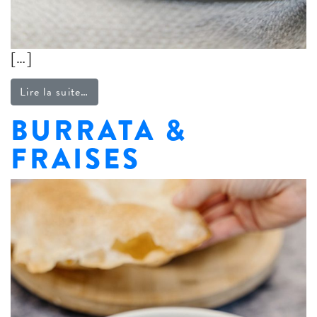
[…]
from Chips de tortillas au « Air Fryer »
Lire la suite…
BURRATA &
FRAISES