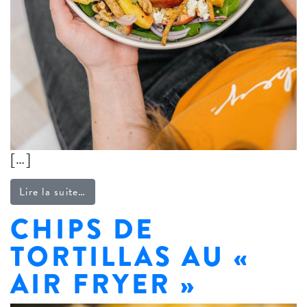
[…]
from Salade de pêches grillées
Lire la suite…
CHIPS DE
TORTILLAS AU «
AIR FRYER »