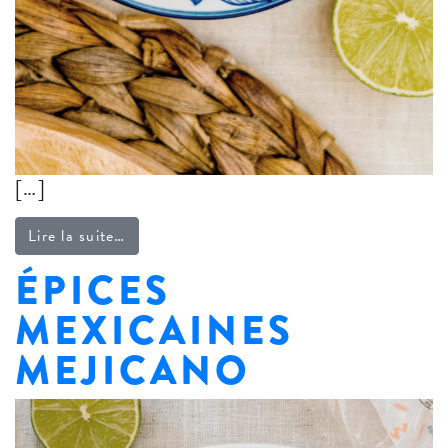
[…]
from Oignons marinés
Lire la suite…
ÉPICES
MEXICAINES
MEJICANO