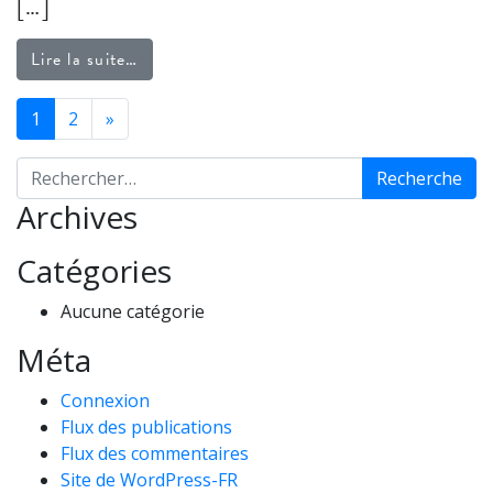
[…]
from Salsa mexicaine
Lire la suite…
NAVIGATION DANS 
1
2
»
Recherche pour :
Archives
Catégories
Aucune catégorie
Méta
Connexion
Flux des publications
Flux des commentaires
Site de WordPress-FR