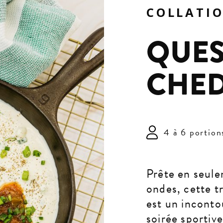
COLLATI
QUES
CHED
4 à 6 portion
Prête en seule
ondes, cette 
est un inconto
soirée sportive