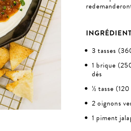
redemanderon
INGRÉDIEN
3 tasses (36
1 brique (25
dés
½ tasse (120
2 oignons ve
1 piment jal