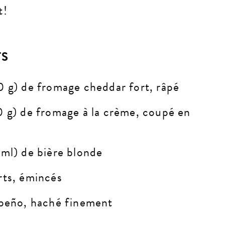
t!
TS
0 g) de fromage cheddar fort, râpé
0 g) de fromage à la crème, coupé en
 ml) de bière blonde
rts, émincés
apeño, haché finement