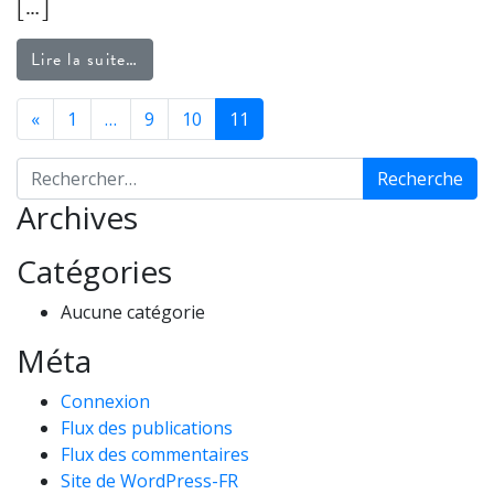
[…]
from Tacos aux crevettes
Lire la suite…
NAVIGATION DANS 
«
1
…
9
10
11
Recherche pour :
Archives
Catégories
Aucune catégorie
Méta
Connexion
Flux des publications
Flux des commentaires
Site de WordPress-FR