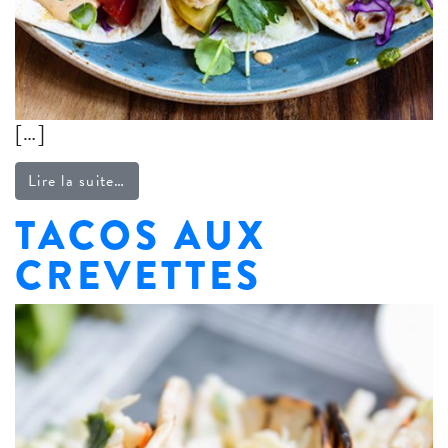
[…]
from Tacos végé
Lire la suite…
TACOS AUX
CREVETTES