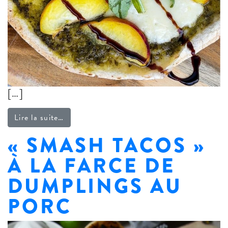
[…]
from Pizza aux pêches, burrata et pesto
Lire la suite…
« SMASH TACOS »
À LA FARCE DE
DUMPLINGS AU
PORC