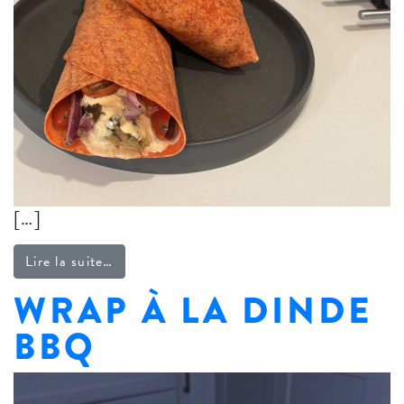
[…]
from Tortillas de poulet kefta aux saveurs
Lire la suite…
WRAP À LA DINDE
BBQ