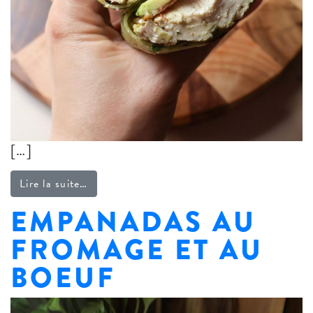
[…]
from Wraps poulet et pesto
Lire la suite…
EMPANADAS AU
FROMAGE ET AU
BOEUF