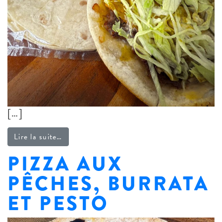
[…]
from « Smash tortillas » aux cornichons
Lire la suite…
PIZZA AUX
PÊCHES, BURRATA
ET PESTO