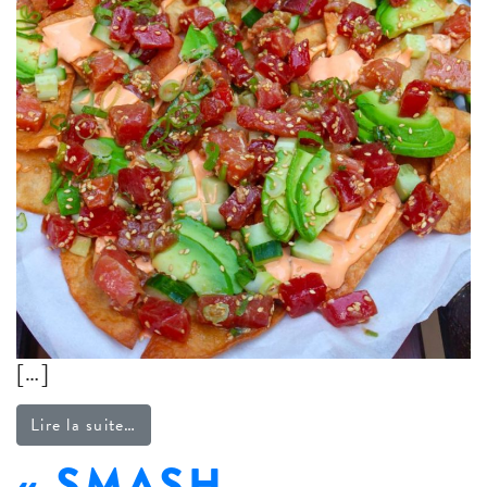
[…]
from Nachos au thon style poké
Lire la suite…
« SMASH